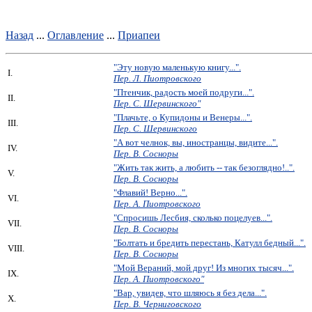
Назад
...
Оглавление
...
Приапеи
"Эту новую маленькую книгу...".
I.
Пер. Л. Пиотровского
"Птенчик, радость моей подруги...".
II.
Пер. С. Шервинского"
"Плачьте, о Купидоны и Венеры...".
III.
Пер. С. Шервинского
"А вот челнок, вы, иностранцы, видите...".
IV.
Пер. В. Сосноры
"Жить так жить, а любить -- так безоглядно!..".
V.
Пер. В. Сосноры
"Флавий! Верно...".
VI.
Пер. А. Пиотровского
"Спросишь Лесбия, сколько поцелуев...".
VII.
Пер. В. Сосноры
"Болтать и бредить перестань, Катулл бедный...".
VIII.
Пер. В. Сосноры
"Мой Вераний, мой друг! Из многих тысяч...".
IX.
Пер. А. Пиотровского"
"Вар, увидев, что шляюсь я без дела...".
X.
Пер. В. Черниговского