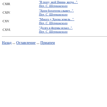
"В пору, мой Цинна, когда...".
CXIII.
Пер. С. Шервинского
"Хрен богатеем слывет...".
CXIV.
Пер. С. Шервинского
"Много у Хрена земель...".
CXV.
Пер. С. Шервинского
"Долго я формы искал...".
CXVI.
Пер. С. Шервинского
Назад
...
Оглавление
...
Приапеи