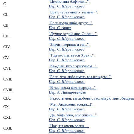
"Целию мил Авфилен...".
C.
Пер. С. Шервинского
"Брат, через много племен...".
CI.
Пер. С. Шервинского
"Если когда-либо другу...".
CII.
Пер. С. Апта
"Лучше отдай мне. Силон...".
CIII.
Пер. С. Шервинского
"Значит, веришь и ты...".
CIV.
Пер. С. Шервинского
"Тщетно пытается Хрен...".
CV.
Пер. С. Шервинского
"Каждый, кто с крикуном...".
CVI.
Пер. С. Шервинского
"Если. что-либо иметь мы жаждем...".
CVII.
Пер. С. Шервинского
"В час, когда воля народа...".
CVIII.
Пер. А. Пиотровского
CIX.
"Радость моя, ты любовь счастливую мне обещаешь
"Мы, Авфилена, всегда...)".
CX.
Пер. С. Шервинского
"Да, Авфилена, всю жизнь...".
CXI.
Пер. С. Шервинского
"Нос, ты очень велик...".
CXII.
Пер. С. Шервинского