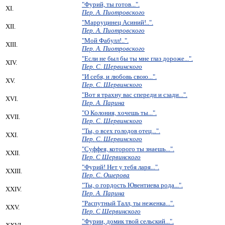
"Фурий, ты готов...".
XI.
Пер. А. Пиотровского
"Марруцинец Асиний!..".
XII.
Пер. А. Пиотровского
"Мой Фабулл!..".
XIII.
Пер. А. Пиотровского
"Если не был бы ты мне глаз дороже...".
XIV.
Пер. С. Шервинского
"И себя, и любовь свою...".
XV.
Пер. С. Шервинского
"Вот я трахну вас спереди и сзади...".
XVI.
Пер. А. Парина
"О Колония, хочешь ты...".
XVII.
Пер. С. Шервинского
"Ты, о всех голодов отец...".
XXI.
Пер. С. Шервинского
"Суффея, которого ты знаешь...".
XXII.
Пер. С Шервинского
"Фурий! Нет у тебя ларя...".
XXIII.
Пер. С. Ошерова
"Ты, о гордость Ювентиева рода...".
XXIV.
Пер. А. Парина
"Распутный Талл, ты неженка...".
XXV.
Пер. С Шервинского
"Фурии, домик твой сельский...".