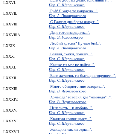
"Если о добрых делах вспоминать...".
LXXVI.
Пер. С. Шервинского
"Руф! Я когда-то напрасно...".
LXXVII.
Пер. А. Пиотровского
"С Галлом два брата живут...".
LXXVIII.
Пер. С. Шервинского
"Да, я готов зарыдать...".
LXXVIIIA.
Пер. Я. Голосовкера
"Лесбий красив? Ну еще бы!..".
LXXIX.
Пер. А. Пиотровского
"Геллий, скажи, почему...".
LXXX.
Пер. С. Шервинского
"Как же ты мог не найти...".
LXXXI.
Пер. С. Шервинского
"Если желаешь ты быть драгоценнее...".
LXXXII.
Пер. С. Шервинского
"Много обидного мне говорит...".
LXXXIII.
Пер. В. Черниговского
"Хоммода" говорил, где "коммода"...".
LXXXIV.
Пер. В. Черниговского
"Ненависть -- и любовь...".
LXXXV.
Пер. С. Шервинского
"Квинтии славят красу...".
LXXXVI.
Пер. С. Шервинского
"Женщина так ни одна...".
LXXXVII.