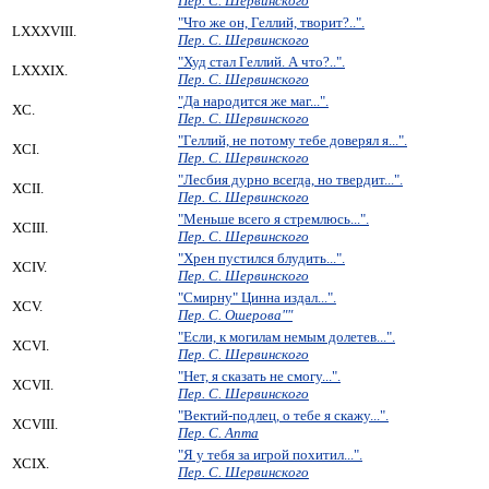
Пер. С. Шервинского
"Что же он, Геллий, творит?..".
LXXXVIII.
Пер. С. Шервинского
"Худ стал Геллий. А что?..".
LXXXIX.
Пер. С. Шервинского
"Да народится же маг...".
XC.
Пер. С. Шервинского
"Геллий, не потому тебе доверял я...".
XCI.
Пер. С. Шервинского
"Лесбия дурно всегда, но твердит...".
XCII.
Пер. С. Шервинского
"Меньше всего я стремлюсь...".
XCIII.
Пер. С. Шервинского
"Хрен пустился блудить...".
XCIV.
Пер. С. Шервинского
"Смирну" Цинна издал...".
XCV.
Пер. С. Ошерова""
"Если, к могилам немым долетев...".
XCVI.
Пер. С. Шервинского
"Нет, я сказать не смогу...".
XCVII.
Пер. С. Шервинского
"Вектий-подлец, о тебе я скажу...".
XCVIII.
Пер. С. Апта
"Я у тебя за игрой похитил...".
XCIX.
Пер. С. Шервинского