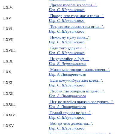
"Древле корабль из сосны...".
LXIV.
Пер. С. Шервинского
"Правда, что горе мое и тоска...".
LXV.
Пер. С. Шервинского
"Тот, кто все рассмотрел огни...".
LXVI.
Пер. С. Шервинского
"Нежному мужу мила...".
LXVII.
Пер. С. Шервинского
"Ради того удручен...".
LXVIII.
Пер. С. Шервинского
"Не удивляйся, о Руф...".
LXIX.
Пер. В. Черниговского
"Милая мне говорит: лишь твоею...".
LXX.
Пер. А. Пиотровского
"Если кому-нибудь влез козел...".
LXXI.
Пер. С. Шервинского
"Лесбия, ты говорила когда-то...".
LXXII.
Пер. А. Пиотровского
"Нет, не налейся приязнь заслужить...".
LXXIII.
Пер. А. Пиотровского
"Геллий слушал не раз...".
LXXIV.
Пер. С. Шервинского
"Вот до чего довела ты...".
LXXV.
Пер. С. Шервинского