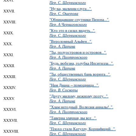
XXVI.
Пер. С. Шервинского
"Ну-ка, мальчик-слуга...".
XXVII.
Пер. С. Ошерова
"Обнищавшие спутники Пизона...".
XXVIII.
Пер. А Черниговского
"Кто это в силах видеть...".
XXIX.
Пер. С. Шервинского
"Вероломный Альфен...".
XXX.
Пер. А. Парина
"Ты, полуостровов и островов...".
XXXI.
Пер. А. Пиотровского
"Будь любезна, голубка Ипситилла...".
XXXII.
Пер. А. Парина
"Ты, общественных бань ворюга...".
XXXIII.
Пер. С. Шервинского
"Нам Диана -- помощница...".
XXXIV.
Пер. В. Сосноры
"Другу милому, нежному поэту...".
XXXV.
Пер. А. Парина
"Хлам негодный, Волюзия анналы!..".
XXXVI.
Пер. А. Пиотровского
"Таверна злачная, вы все...".
XXXVII.
Пер. С. Шервинского
"Плохо стало Катуллу, Корнифиций...".
XXXVIII.
Пер. С. Шервинского