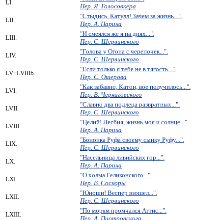
LI.
Пер. Я. Голосовкера
"Стыдись, Катулл! Зачем за жизнь...".
LII.
Пер. А. Парина
"И смеялся же я на днях...".
LIII.
Пер. С. Шервинского
"Голова у Огона с черепочек...".
LIV.
Пер. С. Шервинского
"Если только я тебе не в тягость...".
LV+LVIIIb.
Пер. С. Ошерова
"Как забавно, Катон, вое получилось...".
LVI.
Пер. В. Черниговского
"Славно два подлеца развратных...".
LVII.
Пер. С. Шервинского
"Целий! Лесбия, жизнь моя и солнце...".
LVIII.
Пер. А. Парина
"Бононка Руфа своему сынку Руфу...".
LIX.
Пер. С. Шервинского
"Насельница ливийских гор...".
LX.
Пер. А. Парина
"О холма Геликонского...".
LXI.
Пер. В. Сосноры
"Юноши! Веспер взошел...".
LXII.
Пер. С. Шервинского
"По морям промчался Аттис...".
LXIII.
Пер. А. Пиотровского