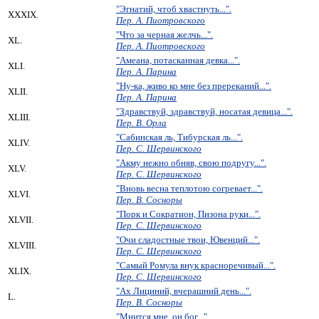
"Эгнатий, чтоб хвастнуть...".
XXXIX.
Пер. А. Пиотровского
"Что за черная желчь...".
XL.
Пер. А. Пиотровского
"Амеана, потасканная девка...".
XLI.
Пер. А. Парина
"Ну-ка, живо ко мне без пререканий...".
XLII.
Пер. А. Парина
"Здравствуй, здравствуй, носатая девица...".
XLIII.
Пер. В. Орла
"Сабинская ль, Тибурская ль...".
XLIV.
Пер. С. Шервинского
"Акму нежно обняв, свою подругу...".
XLV.
Пер. С. Шервинского
"Вновь весна теплотою согревает...".
XLVI.
Пер. В. Сосноры
"Порк и Сократион, Пизона руки...".
XLVII.
Пер. С. Шервинского
"Очи сладостные твои, Ювенций...".
XLVIII.
Пер. С. Шервинского
"Самый Ромула внук красноречивый...".
XLIX.
Пер. С. Шервинского
"Ах Лициний, вчерашний день...".
L.
Пер. В. Сосноры
"Мнится мне, он бог...".